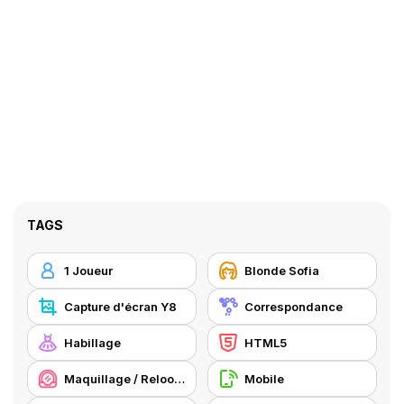
TAGS
1 Joueur
Blonde Sofia
Capture d'écran Y8
Correspondance
Habillage
HTML5
Maquillage / Relooking
Mobile