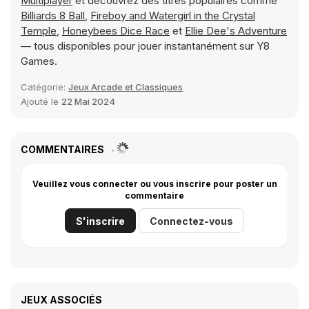
Multiplayer
et découvrez des titres populaires comme
Billiards 8 Ball
,
Fireboy and Watergirl in the Crystal
Temple
,
Honeybees Dice Race
et
Ellie Dee's Adventure
— tous disponibles pour jouer instantanément sur Y8
Games.
Catégorie:
Jeux Arcade et Classiques
Ajouté le
22 Mai 2024
COMMENTAIRES
Veuillez vous connecter ou vous inscrire pour poster un
commentaire
S'inscrire
Connectez-vous
JEUX ASSOCIÉS