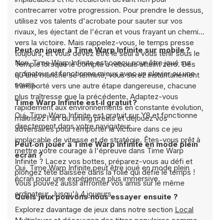
contrecarrer votre progression. Pour prendre le dessus,
utilisez vos talents d'acrobate pour sauter sur vos
rivaux, les éjectant de l'écran et vous frayant un chemin
vers la victoire. Mais rappelez-vous, le temps presse
Peut‑on jouer à Time Warp Infinite sur mobile ?
toujours, et vous devez être le seul à vous tenir sous le
Non, Time Warp Infinite est conçu pour être joué sur
Temple lorsque le compte à rebours atteint zéro. Dès
ordinateur et fonctionne mieux avec un clavier ou une
qu'une manche se termine, vous serez instantanément
souris.
transporté vers une autre étape dangereuse, chacune
plus traîtresse que la précédente. Adaptez-vous
Time Warp Infinite est‑il gratuit ?
rapidement aux environnements en constante évolution,
Oui, Time Warp Infinite est gratuit sur Y8 et fonctionne
maîtrisez l'art du timing précis et déjouez vos
directement dans votre navigateur.
adversaires pour remporter la victoire dans ce jeu
implacable de vitesse et de stratégie. Êtes-vous prêt à
Peut‑on jouer à Time Warp Infinite en mode plein
mettre votre courage à l'épreuve dans Time Warp
écran ?
Infinite ? Lacez vos bottes, préparez-vous au défi et
Oui, Time Warp Infinite peut être joué en mode plein
plongez tête baissée dans la folie qui défie le temps !
écran pour une expérience plus immersive.
Vous pouvez aussi affronter vos amis sur le même
ordinateur. Jusqu'à 4 joueurs.
Quels jeux pouvons‑nous essayer ensuite ?
Explorez davantage de jeux dans notre section
Local