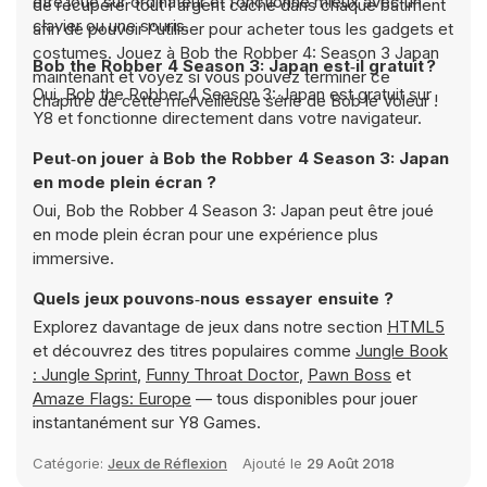
être joué sur ordinateur et fonctionne mieux avec un
de récupérer tout l'argent caché dans chaque bâtiment
clavier ou une souris.
afin de pouvoir l'utiliser pour acheter tous les gadgets et
costumes. Jouez à Bob the Robber 4: Season 3 Japan
Bob the Robber 4 Season 3: Japan est‑il gratuit ?
maintenant et voyez si vous pouvez terminer ce
Oui, Bob the Robber 4 Season 3: Japan est gratuit sur
chapitre de cette merveilleuse série de Bob le Voleur !
Y8 et fonctionne directement dans votre navigateur.
Peut‑on jouer à Bob the Robber 4 Season 3: Japan
en mode plein écran ?
Oui, Bob the Robber 4 Season 3: Japan peut être joué
en mode plein écran pour une expérience plus
immersive.
Quels jeux pouvons‑nous essayer ensuite ?
Explorez davantage de jeux dans notre section
HTML5
et découvrez des titres populaires comme
Jungle Book
: Jungle Sprint
,
Funny Throat Doctor
,
Pawn Boss
et
Amaze Flags: Europe
— tous disponibles pour jouer
instantanément sur Y8 Games.
Catégorie:
Jeux de Réflexion
Ajouté le
29 Août 2018