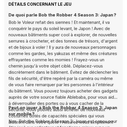
DÉTAILS CONCERNANT LE JEU
De quoi parle Bob the Robber 4 Season 3: Japan ?
Bob le Voleur refait des siennes ! Et maintenant, il va
conquérir le pays du soleil levant, le Japon ! Avec de
nouveaux bâtiments super cool à explorer, de nouvelles
serrures à crocheter, et des tonnes de trésors, d'argent
et de bijoux à voler ! Il y aura de nouveaux personnages
comme les gardes, les yakuzas et même des créatures
effrayantes comme les momies ! Frayez-vous un
chemin jusqu'à votre objet ciblé. Déplacez-vous
discrètement dans le bâtiment. Évitez de déclencher les
fils de sécurité, d'être repéré par la caméra ou même
de vous faire remarquer par les personnes à l'intérieur
du bâtiment. Vous pouvez toujours acheter des gadgets
auprès de votre source fiable Ablebaba, pour vous aider
à déverrouiller des portes ou à vous cacher de la
Peut‑on jouer à Bob the Robber 4 Season 3: Japan
sécurité. Vous pouvez aussi acheter de nouveaux
sur mobile ?
costumes dotés de capacités spéciales qui vous
Non, Bob the Robber 4 Season 3: Japan est conçu pour
aideront dans votre quête ! Assurez-vous simplement