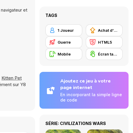
 navigateur et
TAGS
1 Joueur
Achat d'améliorations
Guerre
HTML5
Mobile
Écran tactile
,
Kitten Pet
Ajoutez ce jeu à votre
nément sur Y8
page internet
En incorporant la simple ligne
de code
SÉRIE: CIVILIZATIONS WARS