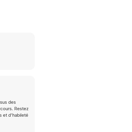
ssus des
rcours. Restez
s et d'habileté