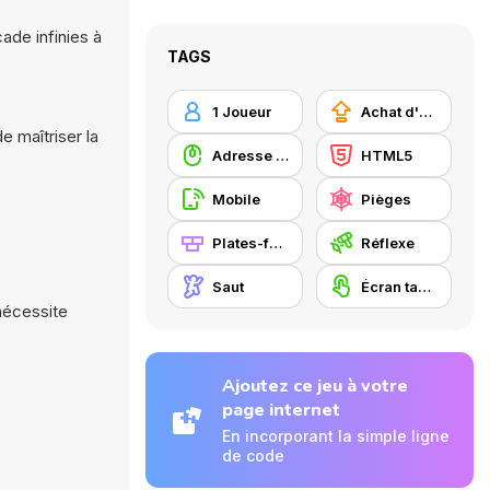
de infinies à
TAGS
1 Joueur
Achat d'améliorations
e maîtriser la
Adresse avec la souris
HTML5
Mobile
Pièges
Plates-formes
Réflexe
Saut
Écran tactile
 nécessite
Ajoutez ce jeu à votre
page internet
En incorporant la simple ligne
de code