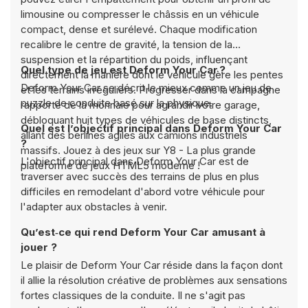
limousine ou compresser le châssis en un véhicule
compact, dense et surélevé. Chaque modification
recalibre le centre de gravité, la tension de la
suspension et la répartition du poids, influençant
Quel type de jeu est Deform Your Car ?
directement la manière dont le véhicule gère les pentes
Deform Your Car se décrit le mieux comme un jeu de
et les terrains irréguliers. Progresser dans la campagne
puzzle de conduite basé sur la physique.
rapporte de la monnaie pour agrandir votre garage,
débloquant huit types de véhicules de base distincts,
Quel est l’objectif principal dans Deform Your Car
allant des berlines agiles aux camions industriels
?
massifs. Jouez à des jeux sur Y8 - La plus grande
L'objectif principal dans Deform Your Car est de
plateforme de jeux HTML5 moderne !
traverser avec succès des terrains de plus en plus
difficiles en remodelant d'abord votre véhicule pour
l'adapter aux obstacles à venir.
Qu’est‑ce qui rend Deform Your Car amusant à
jouer ?
Le plaisir de Deform Your Car réside dans la façon dont
il allie la résolution créative de problèmes aux sensations
fortes classiques de la conduite. Il ne s'agit pas