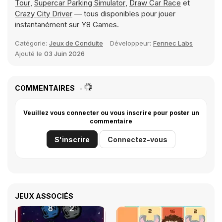
Tour
,
Supercar Parking Simulator
,
Draw Car Race
et
Crazy City Driver
— tous disponibles pour jouer
instantanément sur Y8 Games.
Catégorie:
Jeux de Conduite
Développeur:
Fennec Labs
Ajouté le
03 Juin 2026
COMMENTAIRES
Veuillez vous connecter ou vous inscrire pour poster un
commentaire
S'inscrire
Connectez-vous
JEUX ASSOCIÉS