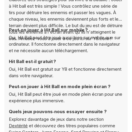
à Hit ball est très simple ! Vous contrôlez une série de
tirs pour détruire les ennemis et passer les vagues. À
chaque niveau, les ennemis deviennent plus forts et le
terrain devient plus difficile. Le but du jeu est de détruire
Peut‑on jouer à Hit Ball sur mobile ?
tous les ennemis à l'écran avant qu'ils n'atteignent le
Oui, Hit Ball peut être joué aussi bien sur mobile que sur
bas. Amusez-vous à jouer à ce jeu ici sur Y8.com !
ordinateur. Il fonctionne directement dans le navigateur
et ne nécessite aucun téléchargement.
Hit Ball est‑il gratuit ?
Oui, Hit Ball est gratuit sur Y8 et fonctionne directement
dans votre navigateur.
Peut‑on jouer à Hit Ball en mode plein écran ?
Oui, Hit Ball peut être joué en mode plein écran pour une
expérience plus immersive.
Quels jeux pouvons‑nous essayer ensuite ?
Explorez davantage de jeux dans notre section
Dextérité
et découvrez des titres populaires comme