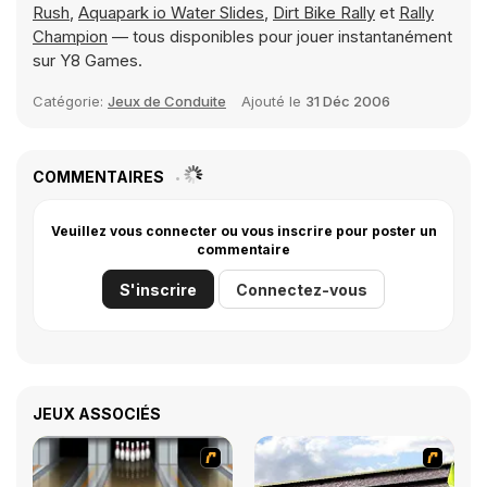
Rush
,
Aquapark io Water Slides
,
Dirt Bike Rally
et
Rally
Champion
— tous disponibles pour jouer instantanément
sur Y8 Games.
Catégorie:
Jeux de Conduite
Ajouté le
31 Déc 2006
COMMENTAIRES
Veuillez vous connecter ou vous inscrire pour poster un
commentaire
S'inscrire
Connectez-vous
JEUX ASSOCIÉS