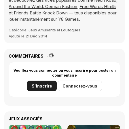
et découvrez des titres populaires comme
Neon Road
,
Around the World: German Fashion
,
Free Words Html5
et
Friends Battle Knock Down
— tous disponibles pour
jouer instantanément sur Y8 Games.
Catégorie:
Jeux Amusants et Loufoques
Ajouté le
21 Déc 2014
COMMENTAIRES
Veuillez vous connecter ou vous inscrire pour poster un
commentaire
S'inscrire
Connectez-vous
JEUX ASSOCIÉS