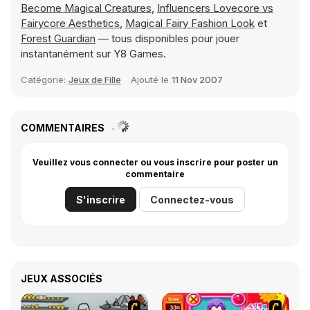
Become Magical Creatures
,
Influencers Lovecore vs
Fairycore Aesthetics
,
Magical Fairy Fashion Look
et
Forest Guardian
— tous disponibles pour jouer
instantanément sur Y8 Games.
Catégorie:
Jeux de Fille
Ajouté le
11 Nov 2007
COMMENTAIRES
Veuillez vous connecter ou vous inscrire pour poster un
commentaire
S'inscrire
Connectez-vous
JEUX ASSOCIÉS