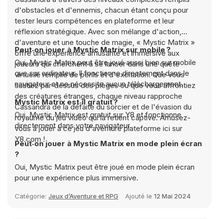
d'obstacles et d'ennemis, chacun étant conçu pour
tester leurs compétences en plateforme et leur
réflexion stratégique. Avec son mélange d'action,
d'aventure et une touche de magie, « Mystic Matrix »
Peut‑on jouer à Mystic Matrix sur mobile ?
offre une expérience amusante et immersive aux
Oui, Mystic Matrix peut être joué aussi bien sur mobile
joueurs qui cherchent à se lancer dans une quête
que sur ordinateur. Il fonctionne directement dans le
virtuelle remplie de périls et d'excitation. Que vous
navigateur et ne nécessite aucun téléchargement.
sautiez par-dessus des pièges ou que vous affrontiez
des créatures étranges, chaque niveau rapproche
Mystic Matrix est‑il gratuit ?
Cassandra de la défaite du sorcier et de l'évasion du
Oui, Mystic Matrix est gratuit sur Y8 et fonctionne
royaume du jeu vidéo qui la retient captive. Amusez-
directement dans votre navigateur.
vous à jouer à ce jeu d'aventure plateforme ici sur
Y8.com !
Peut‑on jouer à Mystic Matrix en mode plein écran
?
Oui, Mystic Matrix peut être joué en mode plein écran
pour une expérience plus immersive.
Catégorie:
Jeux d’Aventure et RPG
Ajouté le
12 Mai 2024