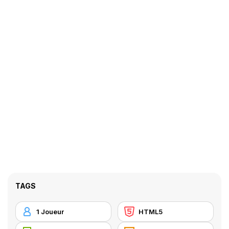
TAGS
1 Joueur
HTML5