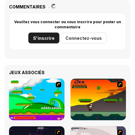
COMMENTAIRES
Veuillez vous connecter ou vous inscrire pour poster un
commentaire
S'inscrire
Connectez-vous
JEUX ASSOCIÉS