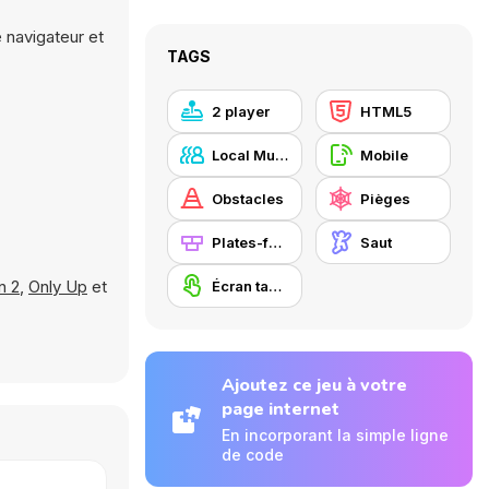
 navigateur et
TAGS
2 player
HTML5
Local Multiplayer
Mobile
Obstacles
Pièges
Plates-formes
Saut
n 2
,
Only Up
et
Écran tactile
Ajoutez ce jeu à votre
page internet
En incorporant la simple ligne
de code