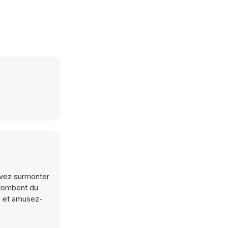
evez surmonter
 tombent du
Y8 et amusez-