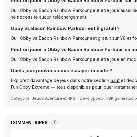
Peut‑on jouer à Obby vs Bacon Rainbow Parkour sur m
Oui, Obby vs Bacon Rainbow Parkour peut être joué aussi bien
ne nécessite aucun téléchargement.
Obby vs Bacon Rainbow Parkour est‑il gratuit ?
Oui, Obby vs Bacon Rainbow Parkour est gratuit sur Y8 et f
Peut‑on jouer à Obby vs Bacon Rainbow Parkour en mo
Oui, Obby vs Bacon Rainbow Parkour peut être joué en mode
Quels jeux pouvons‑nous essayer ensuite ?
Explorez davantage de jeux dans notre section
Saut
et déco
Fun Obby Extreme
— tous disponibles pour jouer instantan
Catégorie:
Jeux d’Aventure et RPG
Développeur:
FBK gamestudio
COMMENTAIRES