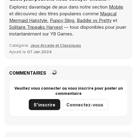
Explorez davantage de jeux dans notre section
Mobile
et découvrez des titres populaires comme
Magical
Mermaid Hairstyle
,
Puppy Sling
,
Baddie vs Pretty
et
Solitaire Tripeaks Harvest
— tous disponibles pour jouer
instantanément sur Y8 Games.
Catégorie:
Jeux Arcade et Classiques
Ajouté le
07 Jan 2024
COMMENTAIRES
Veuillez vous connecter ou vous inscrire pour poster un
commentaire
S'inscrire
Connectez-vous