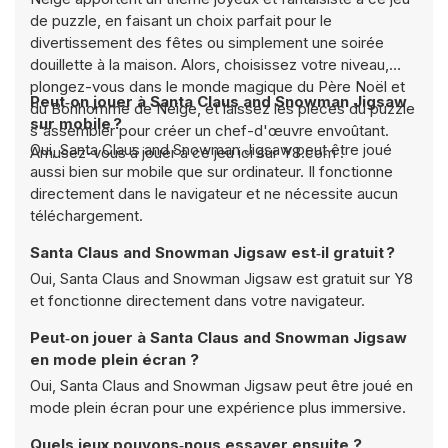
de puzzle, en faisant un choix parfait pour le
divertissement des fêtes ou simplement une soirée
douillette à la maison. Alors, choisissez votre niveau,
plongez-vous dans le monde magique du Père Noël et
Peut‑on jouer à Santa Claus and Snowman Jigsaw
du Bonhomme de Neige, et laissez les pièces du puzzle
sur mobile ?
s'assembler pour créer un chef-d'œuvre envoûtant.
Oui, Santa Claus and Snowman Jigsaw peut être joué
Amusez-vous à jouer à ce jeu ici sur Y8.com !
aussi bien sur mobile que sur ordinateur. Il fonctionne
directement dans le navigateur et ne nécessite aucun
téléchargement.
Santa Claus and Snowman Jigsaw est‑il gratuit ?
Oui, Santa Claus and Snowman Jigsaw est gratuit sur Y8
et fonctionne directement dans votre navigateur.
Peut‑on jouer à Santa Claus and Snowman Jigsaw
en mode plein écran ?
Oui, Santa Claus and Snowman Jigsaw peut être joué en
mode plein écran pour une expérience plus immersive.
Quels jeux pouvons‑nous essayer ensuite ?