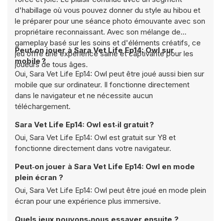
d'habillage où vous pouvez donner du style au hibou et
le préparer pour une séance photo émouvante avec son
propriétaire reconnaissant. Avec son mélange de
gameplay basé sur les soins et d'éléments créatifs, ce
Peut‑on jouer à Sara Vet Life Ep14: Owl sur
jeu offre une expérience saine et captivante pour les
mobile ?
joueurs de tous âges.
Oui, Sara Vet Life Ep14: Owl peut être joué aussi bien sur
mobile que sur ordinateur. Il fonctionne directement
dans le navigateur et ne nécessite aucun
téléchargement.
Sara Vet Life Ep14: Owl est‑il gratuit ?
Oui, Sara Vet Life Ep14: Owl est gratuit sur Y8 et
fonctionne directement dans votre navigateur.
Peut‑on jouer à Sara Vet Life Ep14: Owl en mode
plein écran ?
Oui, Sara Vet Life Ep14: Owl peut être joué en mode plein
écran pour une expérience plus immersive.
Quels jeux pouvons‑nous essayer ensuite ?