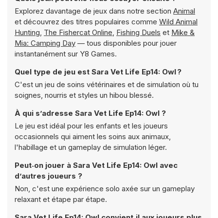
Explorez davantage de jeux dans notre section
Animal
et découvrez des titres populaires comme
Wild Animal
Hunting
,
The Fishercat Online
,
Fishing Duels
et
Mike &
Mia: Camping Day
— tous disponibles pour jouer
instantanément sur Y8 Games.
Quel type de jeu est Sara Vet Life Ep14: Owl ?
C'est un jeu de soins vétérinaires et de simulation où tu
soignes, nourris et styles un hibou blessé.
À qui s’adresse Sara Vet Life Ep14: Owl ?
Le jeu est idéal pour les enfants et les joueurs
occasionnels qui aiment les soins aux animaux,
l'habillage et un gameplay de simulation léger.
Peut‑on jouer à Sara Vet Life Ep14: Owl avec
d’autres joueurs ?
Non, c'est une expérience solo axée sur un gameplay
relaxant et étape par étape.
Sara Vet Life Ep14: Owl convient‑il aux joueurs plus