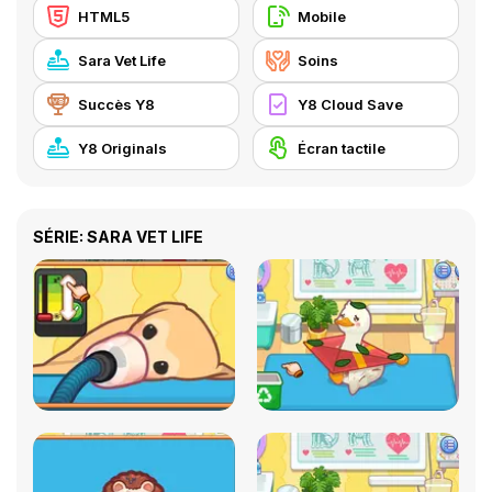
HTML5
Mobile
Sara Vet Life
Soins
Succès Y8
Y8 Cloud Save
Y8 Originals
Écran tactile
SÉRIE: SARA VET LIFE