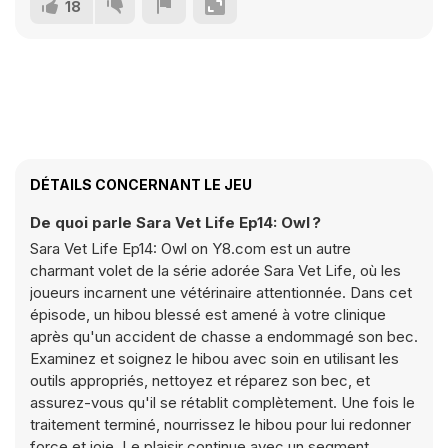
18
DÉTAILS CONCERNANT LE JEU
De quoi parle Sara Vet Life Ep14: Owl ?
Sara Vet Life Ep14: Owl on Y8.com est un autre
charmant volet de la série adorée Sara Vet Life, où les
joueurs incarnent une vétérinaire attentionnée. Dans cet
épisode, un hibou blessé est amené à votre clinique
après qu'un accident de chasse a endommagé son bec.
Examinez et soignez le hibou avec soin en utilisant les
outils appropriés, nettoyez et réparez son bec, et
assurez-vous qu'il se rétablit complètement. Une fois le
traitement terminé, nourrissez le hibou pour lui redonner
force et joie. Le plaisir continue avec un segment