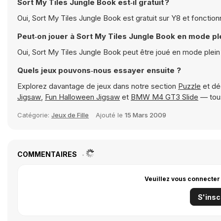
Sort My Tiles Jungle Book est‑il gratuit ?
Oui, Sort My Tiles Jungle Book est gratuit sur Y8 et fonctio
Peut‑on jouer à Sort My Tiles Jungle Book en mode pl
Oui, Sort My Tiles Jungle Book peut être joué en mode plei
Quels jeux pouvons‑nous essayer ensuite ?
Explorez davantage de jeux dans notre section
Puzzle
et dé
Jigsaw
,
Fun Halloween Jigsaw
et
BMW M4 GT3 Slide
— tous
Catégorie:
Jeux de Fille
Ajouté le
15 Mars 2009
COMMENTAIRES
Veuillez vous connecter
S'insc