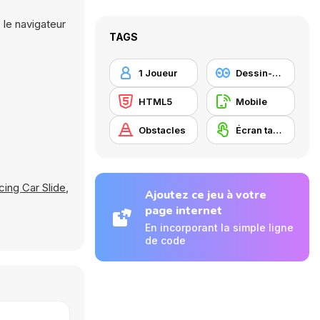
 le navigateur
TAGS
1 Joueur
Dessin-animé
HTML5
Mobile
Obstacles
Écran tactile
cing Car Slide
,
Ajoutez ce jeu à votre
page internet
En incorporant la simple ligne
de code