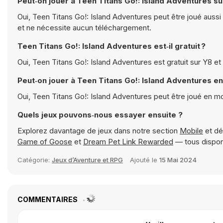
Peut‑on jouer à Teen Titans Go!: Island Adventures su
Oui, Teen Titans Go!: Island Adventures peut être joué aussi 
et ne nécessite aucun téléchargement.
Teen Titans Go!: Island Adventures est‑il gratuit ?
Oui, Teen Titans Go!: Island Adventures est gratuit sur Y8 e
Peut‑on jouer à Teen Titans Go!: Island Adventures e
Oui, Teen Titans Go!: Island Adventures peut être joué en 
Quels jeux pouvons‑nous essayer ensuite ?
Explorez davantage de jeux dans notre section
Mobile
et dé
Game of Goose
et
Dream Pet Link Rewarded
— tous dispon
Catégorie:
Jeux d’Aventure et RPG
Ajouté le
15 Mai 2024
COMMENTAIRES