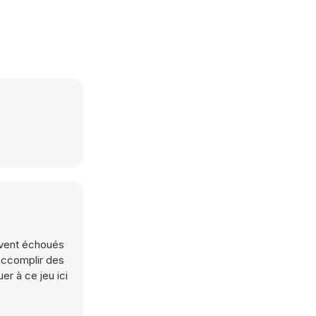
uvent échoués
 accomplir des
er à ce jeu ici