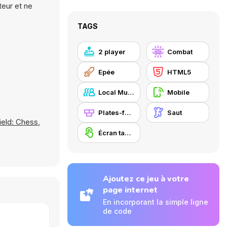
teur et ne
TAGS
2 player
Combat
Epée
HTML5
Local Multiplayer
Mobile
Plates-formes
Saut
ield: Chess
,
Écran tactile
Ajoutez ce jeu à votre
page internet
En incorporant la simple ligne
de code