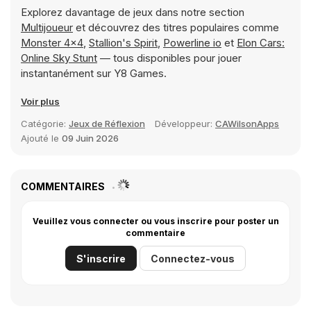
Explorez davantage de jeux dans notre section
Multijoueur
et découvrez des titres populaires comme
Monster 4x4
,
Stallion's Spirit
,
Powerline io
et
Elon Cars:
Online Sky Stunt
— tous disponibles pour jouer
instantanément sur Y8 Games.
Voir plus
Catégorie:
Jeux de Réflexion
Développeur:
CAWilsonApps
Ajouté le
09 Juin 2026
COMMENTAIRES
Veuillez vous connecter ou vous inscrire pour poster un
commentaire
S'inscrire
Connectez-vous