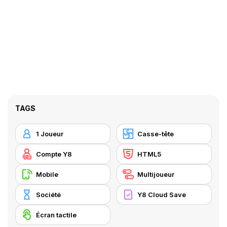
TAGS
1 Joueur
Casse-tête
Compte Y8
HTML5
Mobile
Multijoueur
Société
Y8 Cloud Save
Écran tactile