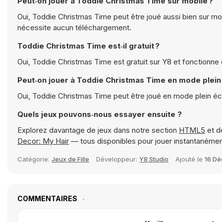
Peut‑on jouer à Toddie Christmas Time sur mobile ?
Oui, Toddie Christmas Time peut être joué aussi bien sur mob
nécessite aucun téléchargement.
Toddie Christmas Time est‑il gratuit ?
Oui, Toddie Christmas Time est gratuit sur Y8 et fonctionne
Peut‑on jouer à Toddie Christmas Time en mode plein
Oui, Toddie Christmas Time peut être joué en mode plein é
Quels jeux pouvons‑nous essayer ensuite ?
Explorez davantage de jeux dans notre section
HTML5
et d
Decor: My Hair
— tous disponibles pour jouer instantanéme
Catégorie:
Jeux de Fille
Développeur:
Y8 Studio
Ajouté le
16 D
COMMENTAIRES