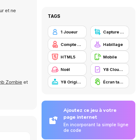
ur et ne
TAGS
1 Joueur
Capture d'écran Y8
Compte Y8
Habillage
HTML5
Mobile
Noël
Y8 Cloud Save
b Zombie
et
Y8 Originals
Écran tactile
Ajoutez ce jeu à votre
page internet
En incorporant la simple ligne
de code