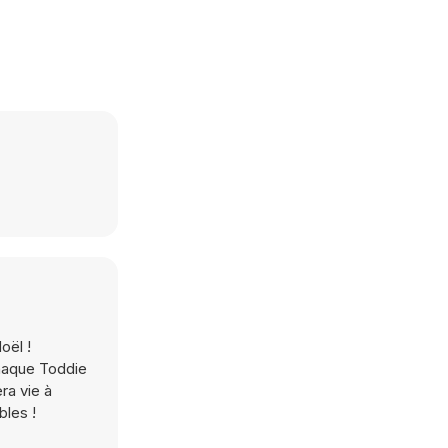
oël !
chaque Toddie
ra vie à
bles !