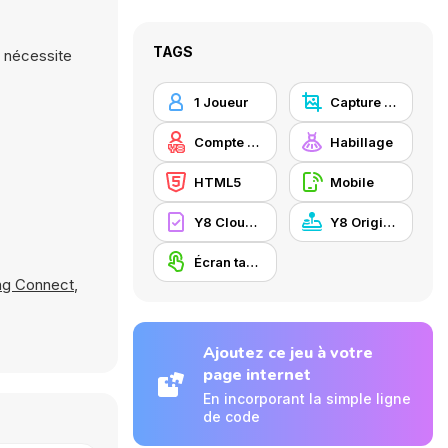
TAGS
e nécessite
1 Joueur
Capture d'écran Y8
Compte Y8
Habillage
HTML5
Mobile
Y8 Cloud Save
Y8 Originals
Écran tactile
ng Connect
,
Ajoutez ce jeu à votre
page internet
En incorporant la simple ligne
de code