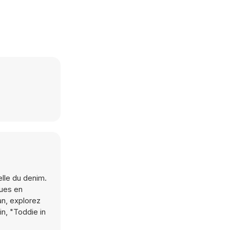
elle du denim.
ques en
an, explorez
in, "Toddie in