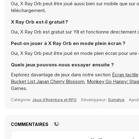
Oui, X Ray Orb peut être joué aussi bien sur mobile que sur 
téléchargement.
X Ray Orb est‑il gratuit ?
Oui, X Ray Orb est gratuit sur Y8 et fonctionne directement 
Peut‑on jouer à X Ray Orb en mode plein écran ?
Oui, X Ray Orb peut être joué en mode plein écran pour une
Quels jeux pouvons‑nous essayer ensuite ?
Explorez davantage de jeux dans notre section
Écran tactile
Bucket List Japan Cherry Blossom
,
Monkey Go Happy: Stag
Games.
Catégorie:
Jeux d’Aventure et RPG
Développeur:
Sumalya
Ajout
COMMENTAIRES