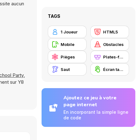
essite aucun
TAGS
1 Joueur
HTML5
Mobile
Obstacles
Pièges
Plates-formes
Saut
Écran tactile
chool Party
,
ment sur Y8
Ajoutez ce jeu à votre
page internet
En incorporant la simple ligne
de code