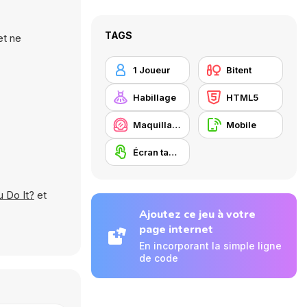
TAGS
et ne
1 Joueur
Bitent
Habillage
HTML5
Maquillage / Relooking
Mobile
Écran tactile
 Do It?
et
Ajoutez ce jeu à votre
page internet
En incorporant la simple ligne
de code