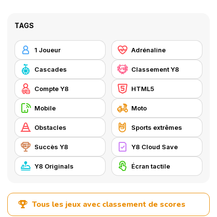
TAGS
1 Joueur
Adrénaline
Cascades
Classement Y8
Compte Y8
HTML5
Mobile
Moto
Obstacles
Sports extrêmes
Succès Y8
Y8 Cloud Save
Y8 Originals
Écran tactile
Tous les jeux avec classement de scores