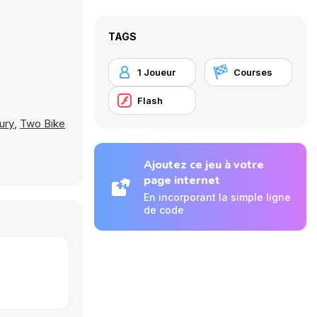
TAGS
1 Joueur
Courses
Flash
Fury
,
Two Bike
Ajoutez ce jeu à votre
page internet
En incorporant la simple ligne
de code