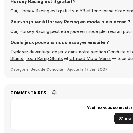
Horsey Racing est‑il gratuit ?
Oui, Horsey Racing est gratuit sur Y8 et fonctionne directem
Peut‑on jouer à Horsey Racing en mode plein écran ?
Oui, Horsey Racing peut être joué en mode plein écran pour
Quels jeux pouvons‑nous essayer ensuite ?
Explorez davantage de jeux dans notre section
Conduite
et 
Stunts
,
Toon Ramp Stunts
et
Offroad Moto Mania
— tous dis
Catégorie:
Jeux de Conduite
Ajouté le
17 Jan 2007
COMMENTAIRES
Veuillez vous connecter
S'insc