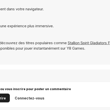
ent dans votre navigateur.
 une expérience plus immersive.
découvrez des titres populaires comme
Stallion Spirit Gladiators 
ponibles pour jouer instantanément sur Y8 Games.
 ou vous inscrire pour poster un commentaire
rire
Connectez-vous