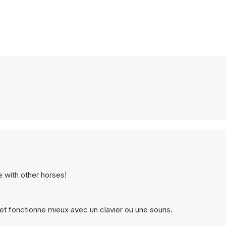
 with other horses!
et fonctionne mieux avec un clavier ou une souris.