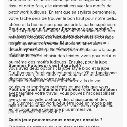
tissu et cette fois, elle aimerait essayer les motifs de
patchwork ludiques. En tant que sa styliste personnelle,
votre tâche sera de trouver le bon haut pour notre petite
chérie et la bonne jupe pour assortir la partie supérieure.
Peut‑on jouer à Summer Patchwork sur mobile ?
Osez lui proposer un autre type de chemisier avec des
Oui, Summer Patchwork peut être joué aussi bien sur
manches longues, des nœuds ou des hauts à corsage
mobile que sur ordinateur. Il fonctionne directement
magnifiquement ornés de boutons et, une fois la
dans le navigateur et ne nécessite aucun
décision principale prise, vous pourrez passer à la page
téléchargement.
suivante du jeu et choisir des teintes vives pour celui-ci
ou même des motifs ludiques. Ensuite, pour la jupe,
Summer Patchwork est‑il gratuit ?
vous avez deux options : la jupe style bloc et la jupe
Oui, Summer Patchwork est gratuit sur Y8 et fonctionne
moulin à vent, alors jetez-y un coup d'œil et décidez
directement dans votre navigateur.
laquelle convient le mieux. Recouvrez-la de vos
couleurs et imprimés préférés et une fois que vous
Peut‑on jouer à Summer Patchwork en mode plein
avez terminé votre travail, vous pouvez l'accessoiriser
écran ?
avec une nouvelle coiffure, des chaussures et des
Oui, Summer Patchwork peut être joué en mode plein
bijoux époustouflants. Amusez-vous bien en jouant au
écran pour une expérience plus immersive.
jeu « Summer Patchwork » !
Quels jeux pouvons‑nous essayer ensuite ?