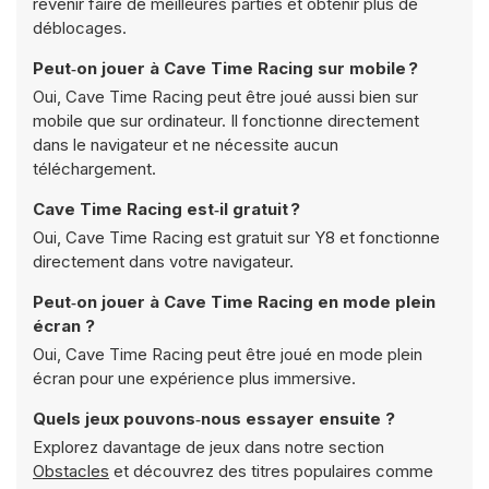
revenir faire de meilleures parties et obtenir plus de
déblocages.
Peut‑on jouer à Cave Time Racing sur mobile ?
Oui, Cave Time Racing peut être joué aussi bien sur
mobile que sur ordinateur. Il fonctionne directement
dans le navigateur et ne nécessite aucun
téléchargement.
Cave Time Racing est‑il gratuit ?
Oui, Cave Time Racing est gratuit sur Y8 et fonctionne
directement dans votre navigateur.
Peut‑on jouer à Cave Time Racing en mode plein
écran ?
Oui, Cave Time Racing peut être joué en mode plein
écran pour une expérience plus immersive.
Quels jeux pouvons‑nous essayer ensuite ?
Explorez davantage de jeux dans notre section
Obstacles
et découvrez des titres populaires comme