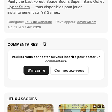
Purify the Last Forest
,
Space Boom
,
Super Titans Go!
et
Hyper Stunts
— tous disponibles pour jouer
instantanément sur Y8 Games.
Catégorie:
Jeux de Conduite
Développeur:
devid wiliam
Ajouté le
27 Avr 2026
COMMENTAIRES
Veuillez vous connecter ou vous inscrire pour poster un
commentaire
S'inscrire
Connectez-vous
JEUX ASSOCIÉS